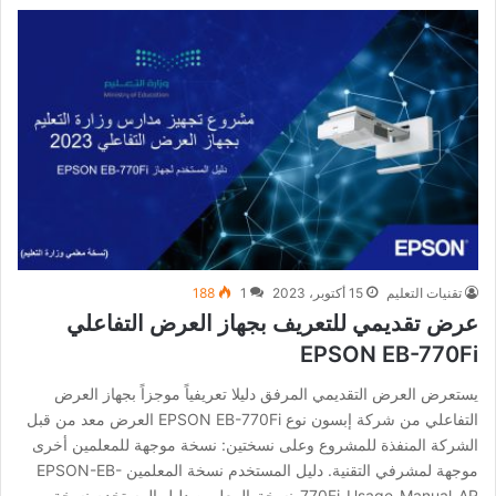
تقنيات التعليم
15 أكتوبر، 2023
1
188
عرض تقديمي للتعريف بجهاز العرض التفاعلي
EPSON EB-770Fi
يستعرض العرض التقديمي المرفق دليلا تعريفياً موجزاً بجهاز العرض
التفاعلي من شركة إبسون نوع EPSON EB-770Fi العرض معد من قبل
الشركة المنفذة للمشروع وعلى نسختين: نسخة موجهة للمعلمين أخرى
موجهة لمشرفي التقنية. دليل المستخدم نسخة المعلمين EPSON-EB-
770Fi-Usage-Manual-AR-نسخة-المعلمين دليل المستخدم نسخة…