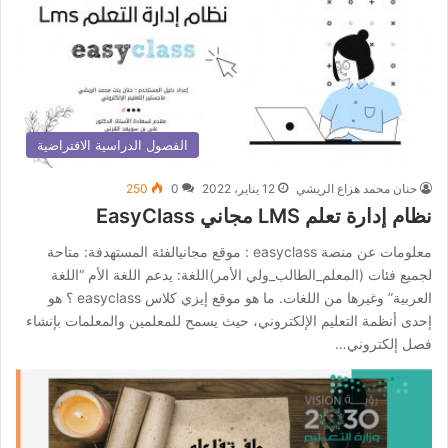
الفصول الدراسية الافتراضية
حنان محمد هزاع الريشي
12 يناير، 2022
0
250
نظام إدارة تعلم LMS مجاني EasyClass
معلومات عن منصة easyclass : موقع مجانيالفئة المستهدفة: متاحة
لجميع فئات (المعلم_الطالب_ولي الأمر)اللغة: يدعم اللغة الأم “اللغة
العربية” وغيرها من اللغات. ما هو موقع إيزي كلاس easyclass ؟ هو
إحدى أنظمة التعليم الإلكتروني، حيث يسمح للمعلمين والمعلمات بإنشاء
فصل إلكتروني…