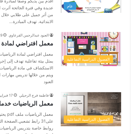
أقدم بين يديكم وصفا لمبادرة ف
عام
عديدة وفي فترة الجائحة آثرت ال
من أثر جميل على طلابي خلال م
الابتدائية. تهدف المبادرة…
العنود عبدالرحمن القرعاوي
19 فبراير،
معمل افتراضي لمادة ال
معمل افتراضي لمادة الرياضيات 
الفصول الدراسية التفاعلية
يمثل بيئة تفاعلية تهدف إلى إجر
الاستكشاف في مادة الرياضيات
ويتم من خلالها تدريس مهارات ا
العنود
فاطمة فرج الرحيلي
17 فبراير، 2021
معمل الرياضيات خدما
معمل ا
الفصول الدراسية التفاعلية
روابط خاصة بتدريس الرياضيا