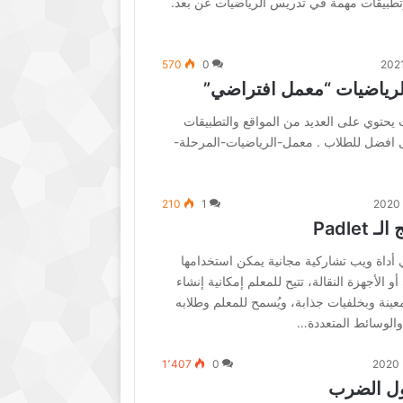
وتطبيقات مهمة في تدريس الرياضيات عن بعد.
570
0
لرياضيات “معمل افتراضي”
يحتوي على العديد من المواقع والتطبيقات
 افضل للطلاب . معمل-الرياضيات-المرحلة-
210
1
Padle
قع بادليت Padlet ؟ هي أداة ويب تشاركية مجانية يمكن استخدامها
الأجهزة النقالة، تتيح للمعلم إمكانية إنشاء
ينة وبخلفيات جذابة، ويُسمح للمعلم وطلابه
الوسائط المتعددة…
1٬407
0
ول الضرب