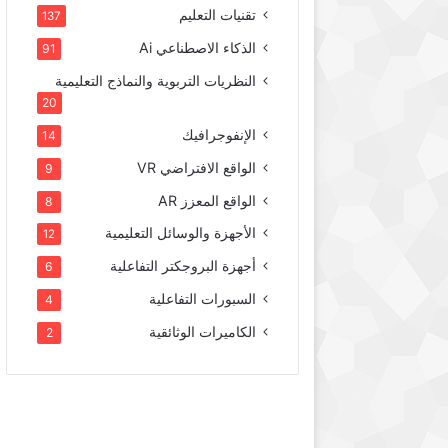
تقنيات التعليم
137
الذكاء الاصطناعي Ai
91
النظريات التربوية والنماذج التعليمية
20
الإنفوجرافيك
14
الواقع الافتراضي VR
9
الواقع المعزز AR
8
الأجهزة والوسائل التعليمية
12
أجهزة البروجكتر التفاعلية
6
السبورات التفاعلية
4
الكاميرات الوثائقية
2