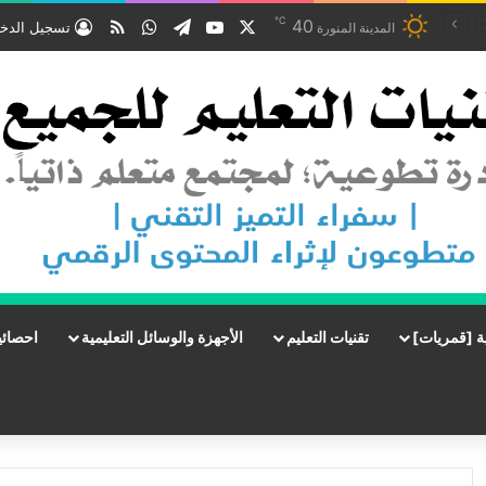
℃
‫X
‫YouTube
تيلقرام
واتساب
ملخص الموقع RSS
40
تسجيل الدخ
المدينة المنورة
ة [قمريات]
تقنيات التعليم
الأجهزة والوسائل التعليمية
احصائي