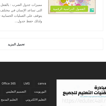
مميزات جدول الضرب : بالفعل ي
الفصول الدراسية الرقمية
التى تساعد الإنسان في مختلف ا
يتوقف على العمليات الحسابية ف
ولذلك حفظ جدول…
تحميل المزيد
Office 365
LMS
canva
البوربوينت
التصميم التعليمي
التعليم الالكتروني
التعليم المدمج