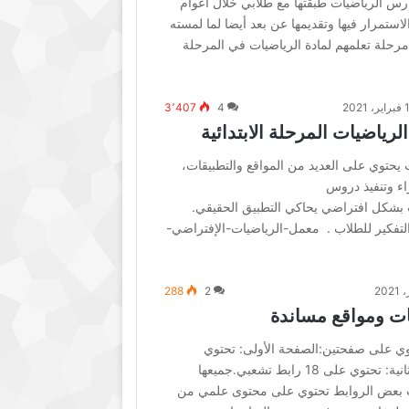
ارس الرياضيات طبقتها مع طلابي خلال أعوام
استمرار فيها وتقديمها عن بعد أيضا لما لمسته
رحلة تعلمهم لمادة الرياضيات في المرحلة
 2021
4
3٬407
رياضيات المرحلة الابتدائية
يحتوي على العديد من المواقع والتطبيقات،
اء وتنفيذ دروس
 بشكل افتراضي يحاكي التطبيق الحقيقي.
لتفكير للطلاب . معمل-الرياضيات-الإفتراضي-
288
2
ت ومواقع مساندة
لرياضيات ملف pdf يحتوي على صفحتين:الصفحة الأولى: تحتوي
على31 رابط تشعبي.الصفحة الثانية: تحتوي على 18 رابط تشعبي.جميعها
ت بعض الروابط تحتوي على محتوى علمي من