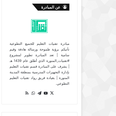
عن المبادرة
مبادرة تقنيات التعليم للجميع التطوعية
تأتيكم برؤية طموحة ورسالة هادفة وقيم
سامية | تعد المبادرة تطوير لمشروع
#تقنيات_المنورة الذي أطلق عام 1439 هـ
| يشرف على المبادرة قسم تقنيات التعليم
بإدارة التجهيزات المدرسية بمنطقة المدينة
المنورة | بقيادة فريق رواد تقنيات التعليم
التطوعي.
‫X
‫YouTube
تيلقرام
واتساب
ملخص
الموقع
RSS