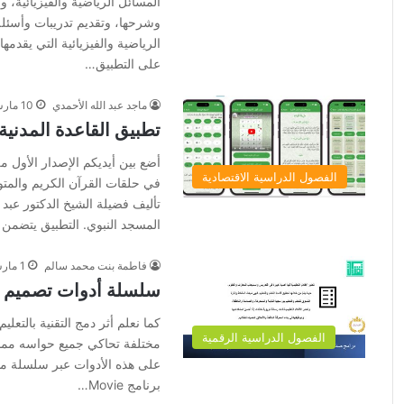
المسائل الرياضية والفيزيائية،
وشرحها، وتقديم تدريبات وأسئلة
على التطبيق…
ماجد عبد الله ‬‎الأحمدي
10 مارس، 2024
تطبيق القاعدة المدنية 
أضع بين أيديكم الإصدار الأول من
الفصول الدراسية الاقتصادية
في حلقات القرآن الكريم والمتو
تأليف فضيلة الشيخ الدكتور عب
المسجد النبوي. التطبيق يتضمن ش
فاطمة بنت محمد سالم
1 مارس، 2024
سلسلة أدوات تصميم التع
كما نعلم أثر دمج التقنية بالتع
الفصول الدراسية الرقمية
مختلفة تحاكي جميع حواسه مما 
برنامج Movie…