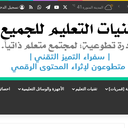
℃
‫X
‫YouTube
تيلقرام
واتساب
ملخص الموقع RSS
41
تسجيل الدخ
المدينة المنورة
ة [قمريات]
تقنيات التعليم
الأجهزة والوسائل التعليمية
احصائي