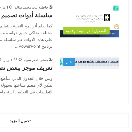
فاطمة بنت محمد سالم
1 مارس، 2024
سلسلة أدوات تصميم التع
كما نعلم أثر دمج التقنية بالتع
الفصول الدراسية الرقمية
مختلفة تحاكي جميع حواسه مما 
‏برنامج PowerPoint…
ضحى خضر سبيه
23 فبراير، 2024
عام
تعريف موجز ببعض تطب
ومن خلال الجدول التالي سأضع 
يمكن لأي معلم طباعتها بسهولة و
التطبيقات في التعليم . استخد
تحميل المزيد