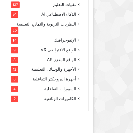
تقنيات التعليم
137
الذكاء الاصطناعي Ai
91
النظريات التربوية والنماذج التعليمية
20
الإنفوجرافيك
14
الواقع الافتراضي VR
9
الواقع المعزز AR
8
الأجهزة والوسائل التعليمية
12
أجهزة البروجكتر التفاعلية
6
السبورات التفاعلية
4
الكاميرات الوثائقية
2