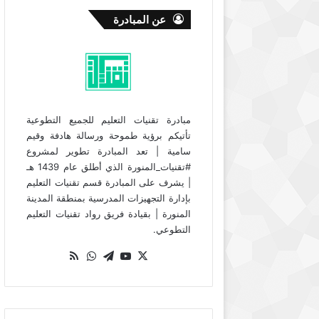
عن المبادرة
مبادرة تقنيات التعليم للجميع التطوعية
تأتيكم برؤية طموحة ورسالة هادفة وقيم
سامية | تعد المبادرة تطوير لمشروع
#تقنيات_المنورة الذي أطلق عام 1439 هـ
| يشرف على المبادرة قسم تقنيات التعليم
بإدارة التجهيزات المدرسية بمنطقة المدينة
المنورة | بقيادة فريق رواد تقنيات التعليم
التطوعي.
‫X
‫YouTube
تيلقرام
واتساب
ملخص
الموقع
RSS