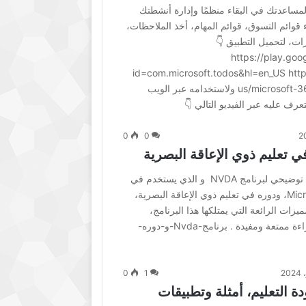
لمساعدتك في البقاء منظمًا وإدارة أنشطتك
 قوائم التسوق، قوائم المهام، أخذ الملاحظات،
ت، لتحميل التطبيق 👇
https://play.goo
id=com.microsoft.todos&hl=en_US htt
us/microsoft-365/microsoft-to-do-list-app ولاستخدامه عبر الويب
0
0
يسعدني مشاركتكم ملف عرض توضيحي لبرنامج NVDA و الذي يستخدم في
نظام التشغيل Microsoft Windows، ودوره في تعليم ذوي الإعاقة البصرية،
زات الرائعة التي يمتلكها هذا البرنامج،
متضمنا المراجع، متمنين لكم قراءة ممتعة ومفيدة . برنامج-Nvda-و-دوره-
0
1
ة التعليم، أمثلة وتطبيقات