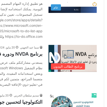
هو تطبيق إدارة المهام المصمم 
عام
اليومية. يمكنك استخدامه لإنشاء
تسجيل المجموعات، تعيين تذكيرا
gle.com/store/apps/details?
ps://www.microsoft.com/en-
https://to-do.office.com وللتعرف عليه عبر الفيديو التالي 👇
سما عيد الجهني
20 مايو، 2024
برنامج NVDA ودوره في تعليم ذوي الإعاقة البصرية
برنامج الطالب المدون
وبعض استخداماته المفيدة، والممي
في-تعليم-ذوي-الإعاقة-البصرية
سديم سلطان الحربي
20 مايو، 2024
التكنولوجيا لتحسين جود