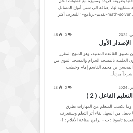
 وحلها بطريقة فريدة ومميزة مع خطوات الحل
 مشابهة لها، إضافة الى شتى أنواع المسائل
الرياضية والفيزيائية التي يقدمها. math-solver-تقديم-برنامج-1 للتعرف أكثر
48
0
الإصدار الأول
 تطبيق القاعدة المدنية، وهو المنهج المقرر
ن العلمية بالمسجد الحرام والمسجد النبوي من
د المحسن بن محمد القاسم إمام وخطيب
رحاً مرئياً…
23
0
ليم الفاعل ( 2 )
ليم وما يكسب المتعلم من المهارات بطرق
يجعل من السهل بقاء أثر التعلم وسنتعرف
على هذه الأدوات عبر سلسلة متعددة تابعونا : ب – ‏برامج صناعة الأفلام : 1-‏