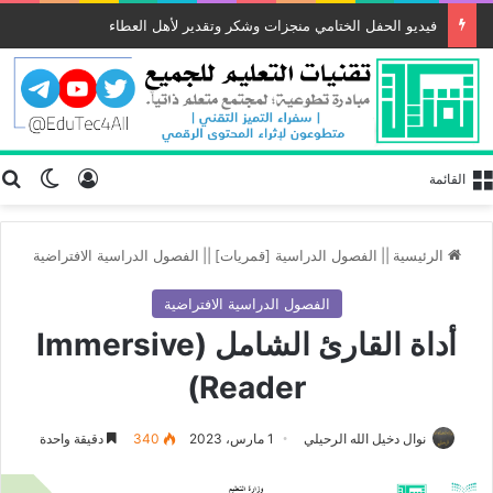
فيديو الحفل الختامي منجزات وشكر وتقدير لأهل العطاء
تسجيل الد
ب
الوضع
القائمة
الرئيسية
||
الفصول الدراسية [قمريات]
||
الفصول الدراسية الافتراضية
الفصول الدراسية الافتراضية
أداة القارئ الشامل (Immersive
Reader)
نوال دخيل الله الرحيلي
1 مارس، 2023
340
دقيقة واحدة