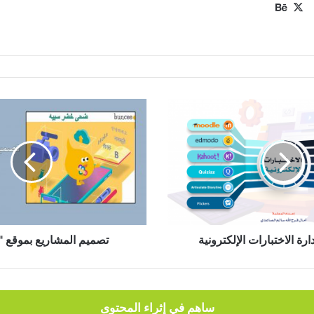
‫X
بيهانس
تصميم
المشاريع
بموقع
"Buncee"
تصميم المشاريع بموقع "Buncee"
ساهم في إثراء المحتوى