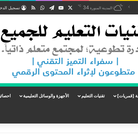
℃
‫X
‫YouTube
تيلقرام
واتساب
ملخص الموقع RSS
34
تسجيل الدخ
المدينة المنورة
ة [قمريات]
تقنيات التعليم
الأجهزة والوسائل التعليمية
احصائي