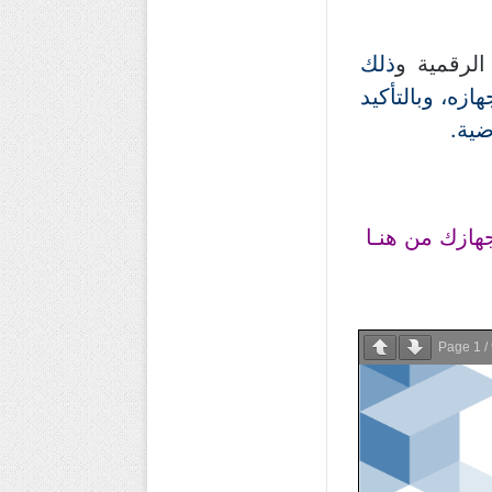
ذلك
زه، وبالتأكيد
ضية.
من هنـا
Page
1
/