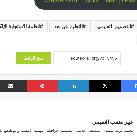
التصميم التعليمي
التعليم عن بعد
انظمة الاستجابة الإلك
نسخ الرابط
فيسبوك
‫X
لينكدإن
بينتيريست
عبير متعب التميمي
معلمة برتبة متقدم l منسقة إعلامية l مصممة جرافيك l مهتمة بالتقنية و توظيفها بالتعليم