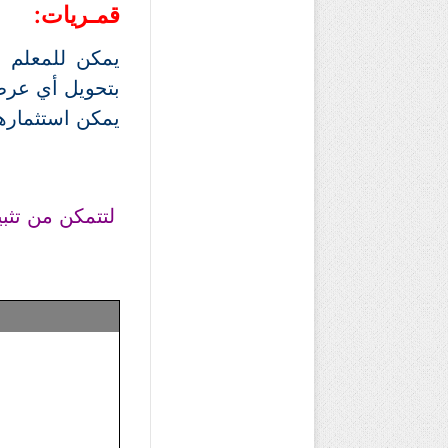
قمـريات:
يمكن للمعلم ا
بتحويل أي عرض 
يمكن استثمارها
لتتمكن من تثبي