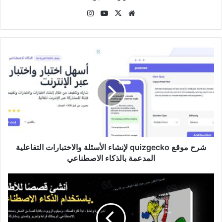
موقع
‫X
‫YouTube
انستقرام
الويب
شرح
موقع
quizgecko
لإنشاء
الأسئلة
والاختبارات
التفاعلية
المدعمة
بالذكاء
الاصطناعي
شرح موقع quizgecko لإنشاء الأسئلة والاختبارات التفاعلية
المدعمة بالذكاء الاصطناعي
توظيف
القصص
المصوّرة
في
التعليم