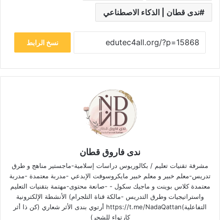
ندى قطان | الذكاء الاصطناعي
نسخ الرابط
ندى فاروق قطان
مشرفة تقنيات تعليم / بكالوريوس دراسات إسلامية-ماجستير مناهج و طرق
تدريس-معلم خبير و معلم خبير مايكروسوفت الإبدعي -مدربة معتمدة -مدربة
معتمدة كلاس بوينت و ماجيك سكول - -صانعة محتوى-مهتمة بتقنيات التعليم
واستراتيجيات وطرق التدريس -مالكة قناة التلجرام) الأنشطة الإلكترونية
التفاعلية)https://t.me/NadaQattan أرتوي بندى الأثر شعاري (كن ذا أثر
كارتواء للشجر)