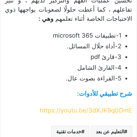
تحسين عمليات الفهم والتركيز لديهم ، و تثير
تفاعلهم ، كما أعطت حلولًا لصعوبات يواجهها ذوي
الاحتياجات الخاصة أثناء تعلمهم
وهي :
1-تطبيقات microsoft 365
2-أداة حلَال المسائل.
3-قارئ pdf
4-القارئ الشامل
5-القراءة بصوت عال.
شرح تطبيقي للأدوات:
https://youtu.be/3dXJK9q0OmE
التعليم عن بعد
خدمات تقنية