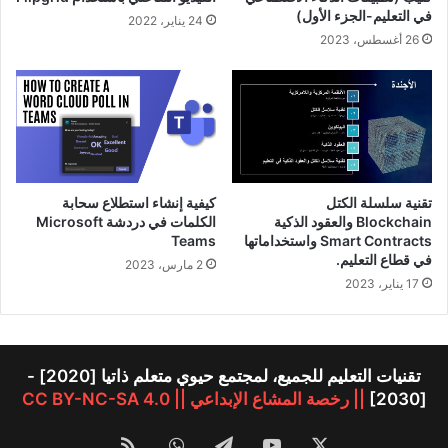
في التعليم-الجزء الأول)
24 يناير، 2022
26 أغسطس، 2023
تقنية سلسلة الكتل
كيفية إنشاء استطلاع سحابة
Blockchain والعقود الذكية
الكلمات في دردشة Microsoft
Smart Contracts واستخداماتها
Teams
في قطاع التعليم.
2 مارس، 2023
17 يناير، 2023
تقنيات التعليم للجميع، لمجتمع حيوي متعلم ذاتيا [2020] -
[2030]
|| رخصة المشاع الإبداعي || CC BY-NC-SA 4.0
‫X
‫YouTube
تيلقرام
واتساب
ملخص