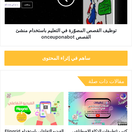
باستخدام
منشئ
القصص
onceuponabot
توظيف القصص المصوّرة في التعليم باستخدام منشئ
القصص onceuponabot
ساهم في إثراء المحتوى
مقالات ذات صلة
كتيب (تطبيقات الذكاء الاصطناعي
الفيديو التفاعلي باستخدام Flipgrid