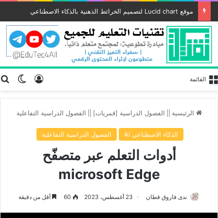
موقع Lucid chart لتصميم الخرائط الذهنية بالذكاء الاصطناعي
تسجيل الد
ب
الوضع
القائمة
الرئيسية
||
الفصول الدراسية [قمريات]
||
الفصول الدراسية التفاعلية
الذكاء الاصطناعي Ai
الفصول الدراسية التفاعلية
أدوات التعلم عبر متصفّح
microsoft Edge
ندى فاروق قطان
23 أغسطس، 2023
60
أقل من دقيقة