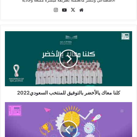
الاصطناعي وبنشر ماتعلمته بطريقة ميسره ممتعه وجاذبة
موقع
‫X
‫YouTube
انستقرام
الويب
كلنا
معاك
يالأخضر
بالتوفيق
للمنتخب
السعودي2022
كلنا معاك يالأخضر بالتوفيق للمنتخب السعودي2022
تطبيقات
للعمل
التطوعي