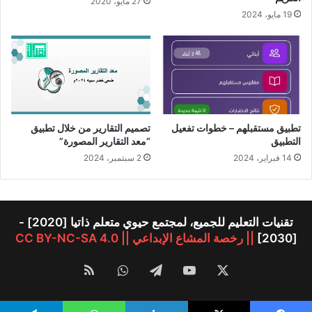
27 مايو، 2020
19 مايو، 2024
تطبيق مستقبلهم – خطوات تفعيل
تصميم التقارير من خلال تطبيق
التطبيق
“معد التقارير المصورة”
14 فبراير، 2024
2 سبتمبر، 2024
تقنيات التعليم للجميع، لمجتمع حيوي متعلم ذاتيا [2020] -
[2030]
|| رخصة المشاع الإبداعي || CC BY-NC-SA 4.0
‫X
‫YouTube
تيلقرام
واتساب
ملخص
الموقع