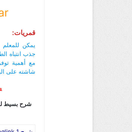
ar
قمريات:
جذب انتباه الط
مع أهمية توفر
شاشته على الب
م
شرح thinglink 1