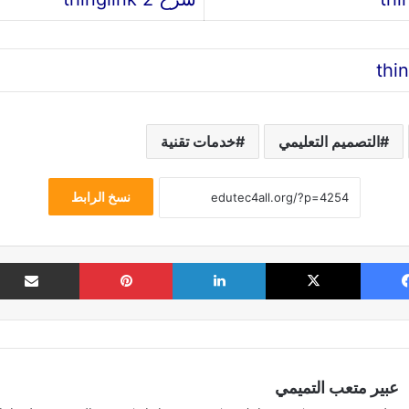
التصميم التعليمي
خدمات تقنية
نسخ الرابط
فيسبوك
‫X
لينكدإن
بينتيريست
عبير متعب التميمي