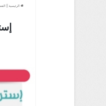
الرئيسية
||
الفص
إست