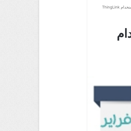
ThingLin
ام