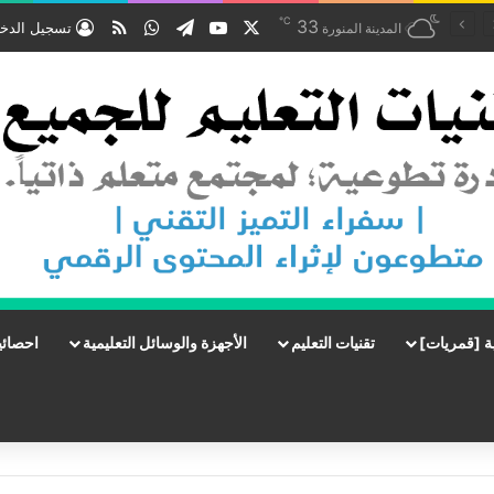
℃
‫X
‫YouTube
تيلقرام
واتساب
ملخص الموقع RSS
33
تسجيل الدخ
المدينة المنورة
ة [قمريات]
تقنيات التعليم
الأجهزة والوسائل التعليمية
احصائي