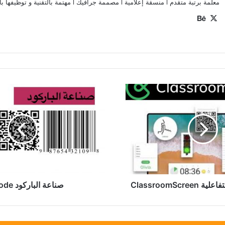
معلمة برتبة متقدم l منسقة إعلامية l مصممة جرافيك l مهتمة بالتقنية و توظيفها بالتعليم
‫X
بيهانس
صناعة
الباركود
QRCode
ClassroomScr
صناعة الباركود QRCode