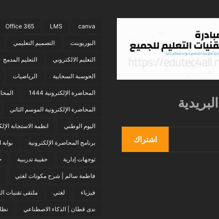
Office 365
LMS
canva
البوربوينت
التصميم التعليمي
التعليم الالكتروني
التعليم المدمج
الحوسبة السحابية
الرياضيات
المحاضرة الإلكترونية 1444
المحاض
لبريدية
المحاضرة الإلكترونية الموسم الثاني
اليوم الوطني
انظمة الاستجابة الإلك
اشتراك
برنامج المحاضرة الإلكترونية
بوابة 
توجهات إدارية
حقيبة تدريبية
خ
فاطمة سالم | شرح مكونات لغتي
فيزياء
لغتي
ملتقى تقنيات الت
ندى قطان | الذكاء الاصطناعي
نظام