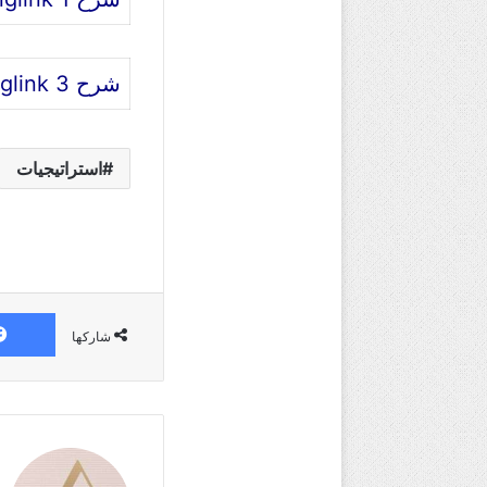
شرح thinglink 3
استراتيجيات
شاركها