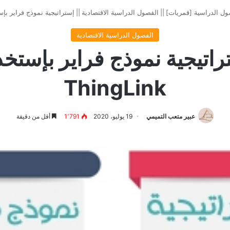
ول الدراسية [قمريات]
||
الفصول الدراسية الاقتصادية
||
إستراتيجية نموذج فراير بإستخدام k
الفصول الدراسية الاقتصادية
راتيجية نموذج فراير بإستخد
ThingLink
عبير متعب التميمي
19 يوليو، 2020
1٬791
أقل من دقيقة