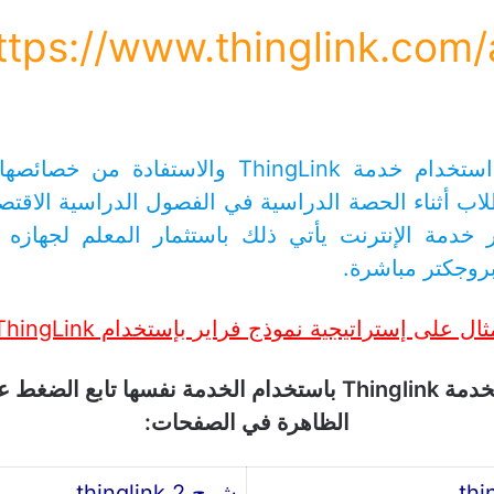
ttps://www.thinglink.com/
يمكن للمعلم استخدام خدمة ThingLink والاستفادة
لاب أثناء الحصة الدراسية في الفصول الدراسية الاقتص
 خدمة الإنترنت يأتي ذلك باستثمار المعلم لجهاز
روجكتر مباشرة.
ثال على إستراتيجية نموذج فراير بإستخدام ThingLink
شرح بسيط لخدمة Thinglink باستخدام الخدمة نفسها تابع ا
الظاهرة في الصفحات:
شرح thinglink 2