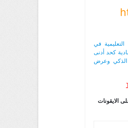
h
 من خصائصها التعليمية في
ادية كحد أدنى
ه الذكي وعرض
لضغط على الايقونات