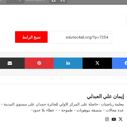
نسخ الرابط
فيسبوك
‫X
لينكدإن
بينتيريست
إيمان علي العبدلي
معلمة رياضيات -حاصلة على المركز الاولي للجائزة حمدان على مستوي المدينة - 
عدة مجالات - منسقة موهوبات - طموحة - - عطاء بلا حدود-
‫X
‫YouTube
انستقرام