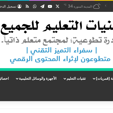
℃
‫X
‫YouTube
تيلقرام
واتساب
ملخص الموقع RSS
34
تسجيل الدخ
المدينة المنورة
ة [قمريات]
تقنيات التعليم
الأجهزة والوسائل التعليمية
احصائي