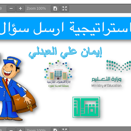
9
Zoom
100%
9
Zoom
100%