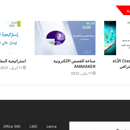
ة
كلاس بوينت Class Point الأداة
صناعة القصص الالكترونية
استراتيجية المفا
حترافي
ANIMAKER
11 أبريل، 2021
11 يناير، 2022
Office 365
LMS
canva