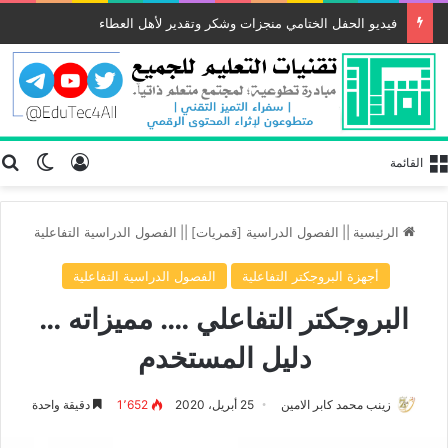
فيديو الحفل الختامي منجزات وشكر وتقدير لأهل العطاء
تسجيل الد
ب
الوضع
القائمة
الرئيسية
||
الفصول الدراسية [قمريات]
||
الفصول الدراسية التفاعلية
أجهزة البروجكتر التفاعلية
الفصول الدراسية التفاعلية
البروجكتر التفاعلي …. مميزاته …
دليل المستخدم
زينب محمد كابر الامين
25 أبريل، 2020
1٬652
دقيقة واحدة