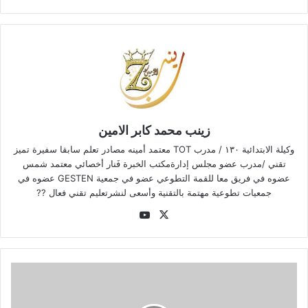
زينب محمد كابر الامين
وكيلة الابتدائية ١٣٠ / مدرب TOT معتمد أمينه مصادر تعلم سابقا سفيرة تميز
تقني /مدرب عضو مجلس إدارةمكتب الخبرة فَنار أخصائي معتمد شمس
عضوه في فريق معا للقمة التطوعي عضو في جمعية GESTEN عضوه في
جمعيات تطوعية مهتمة بالتقنية وأسعى لنشرتعليم تقني فعال ??
‫YouTube
‫X
رسالة
توجيهية
في