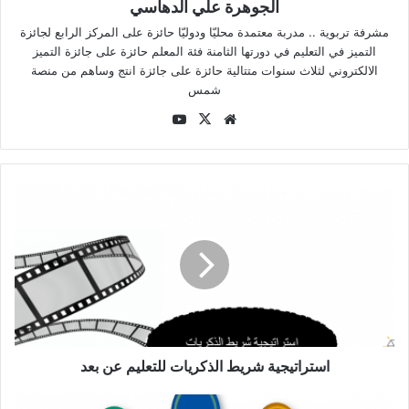
الجوهرة علي الدهاسي
مشرفة تربوية .. مدربة معتمدة محليّا ودوليّا حائزة على المركز الرابع لجائزة
التميز في التعليم في دورتها الثامنة فئة المعلم حائزة على جائزة التميز
الالكتروني لثلاث سنوات متتالية حائزة على جائزة انتج وساهم من منصة
شمس
موقع
‫X
‫YouTube
الويب
استراتيجية
شريط
الذكريات
للتعليم
عن
بعد
استراتيجية شريط الذكريات للتعليم عن بعد
استراتيجية