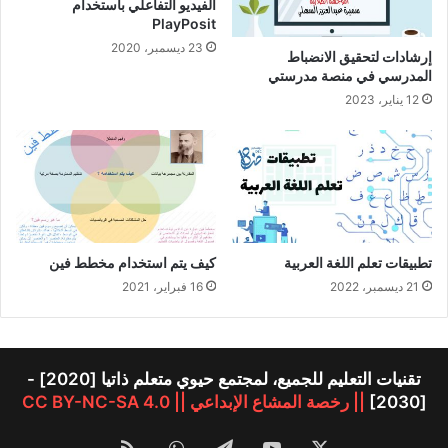
الفيديو التفاعلي باستخدام
PlayPosit
23 ديسمبر، 2020
إرشادات لتحقيق الانضباط
المدرسي في منصة مدرستي
12 يناير، 2023
تطبيقات تعلم اللغة العربية
كيف يتم استخدام مخطط فين
21 ديسمبر، 2022
16 فبراير، 2021
تقنيات التعليم للجميع، لمجتمع حيوي متعلم ذاتيا [2020] -
[2030]
|| رخصة المشاع الإبداعي || CC BY-NC-SA 4.0
‫X
‫YouTube
تيلقرام
واتساب
ملخص