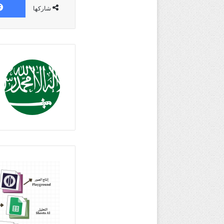
شاركها
جانب
من
أدوات
الذكاء
الاصطناعي
بمساحة