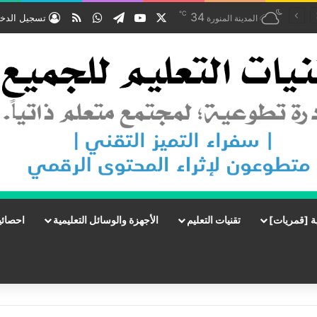
℃
‫X
‫YouTube
تيلقرام
واتساب
ملخص الموقع RSS
34
تسجيل الدخ
المدينة المنورة
ة [قمريات]
تقنيات التعليم
الأجهزة والوسائل التعليمية
احصائي