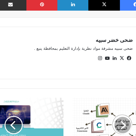
ضحى خضر سبيه
ضحى سبيه مشرفة مواد نظرية بإدارة التعليم بمحافظة ينبع .
‫X
فيسبوك
لينكدإن
‫YouTube
انستقرام
نحو
تعليم
أفضل
باستخدام
أدوات
الذكاء