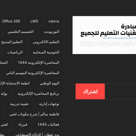
Office 365
LMS
canva
البوربوينت
التصميم التعليمي
التعليم الالكتروني
التعليم المدمج
الحوسبة السحابية
الرياضيات
المحاضرة الإلكترونية 1444
المحا
المحاضرة الإلكترونية الموسم الثاني
اليوم الوطني
انظمة الاستجابة الإل
اشتراك
برنامج المحاضرة الإلكترونية
بوابة
توجهات إدارية
حقيبة تدريبية
فاطمة سالم | شرح مكونات لغتي
فعاليات 1445
فيزياء
لغتي
ندى قطان | الذكاء الاصطناعي
نظا