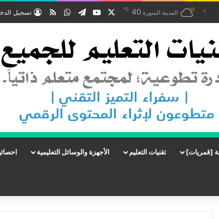
℃
‫X
‫YouTube
تيلقرام
واتساب
ملخص الموقع RSS
40
تسجيل الدخ
المدينة المنورة
ة [قمريات]
تقنيات التعليم
الأجهزة والوسائل التعليمية
احصائي