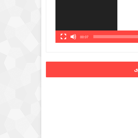
00:07
ى