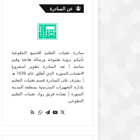
عن المبادرة
مبادرة تقنيات التعليم للجميع التطوعية
تأتيكم برؤية طموحة ورسالة هادفة وقيم
سامية | تعد المبادرة تطوير لمشروع
#تقنيات_المنورة الذي أطلق عام 1439 هـ
| يشرف على المبادرة قسم تقنيات التعليم
بإدارة التجهيزات المدرسية بمنطقة المدينة
المنورة | بقيادة فريق رواد تقنيات التعليم
التطوعي.
‫X
‫YouTube
تيلقرام
واتساب
ملخص
الموقع
RSS