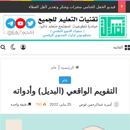
فيديو الحفل الختامي منجزات وشكر وتقدير لأهل العطاء
تسجيل الد
ب
الوضع
القائمة
الرئيسية
||
عام
عام
التقويم الواقعي (البديل) وأدواته
أميرة عبدالرحمن غوص
25 يناير، 2022
750
دقيقة واحدة