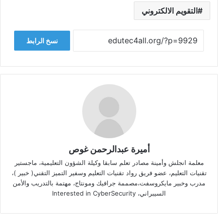
التقويم الالكتروني
نسخ الرابط
أميرة عبدالرحمن غوص
معلمة انجلش وأمينة مصادر تعلم سابقا وكيلة الشؤون التعليمية، ماجستير
تقنيات التعليم، عضو فريق رواد تقنيات التعليم وسفير التميز التقني( خبير )،
مدرب وخبير مايكروسفت،مصممة جرافيك ومونتاج، مهتمة بالتدريب والأمن
السيبراني، Interested in CyberSecurity