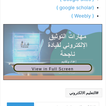
)
google scholar
(
)
Weebly
(
View in Full Screen
التعليم الالكتروني