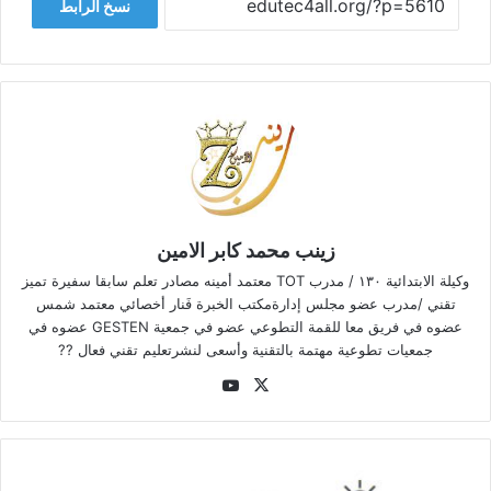
نسخ الرابط
زينب محمد كابر الامين
وكيلة الابتدائية ١٣٠ / مدرب TOT معتمد أمينه مصادر تعلم سابقا سفيرة تميز
تقني /مدرب عضو مجلس إدارةمكتب الخبرة فَنار أخصائي معتمد شمس
عضوه في فريق معا للقمة التطوعي عضو في جمعية GESTEN عضوه في
جمعيات تطوعية مهتمة بالتقنية وأسعى لنشرتعليم تقني فعال ??
‫YouTube
‫X
كيفية