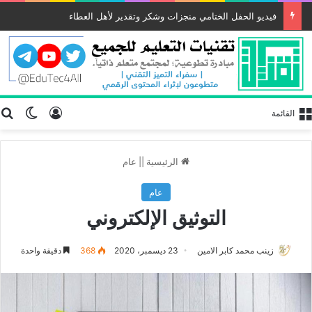
فيديو الحفل الختامي منجزات وشكر وتقدير لأهل العطاء
تسجيل الد
ب
الوضع
القائمة
الرئيسية
||
عام
عام
التوثيق الإلكتروني
زينب محمد كابر الامين
23 ديسمبر، 2020
368
دقيقة واحدة