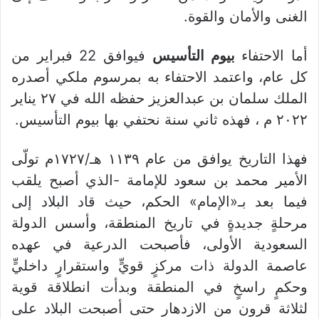
الغنى والأمان والقوة.
أما الاحتفاء
بيوم التأسيس
فيوافق 22 فبراير من
كل عام، واعتمد الاحتفاء به بمرسوم ملكي أصدره
الملك سلمان بن عبدالعزيز حفظه الله في ٢٧ يناير
٢٠٢٢ م ، فهذه ثاني سنة نحتفي بها بيوم التأسيس.
فهذا التاريخ يوافق من عام ١١٣٩ هـ/١٧٢٧م تولّى
الأمير محمد بن سعود للإمامة -الذي أصبح يلقب
فيما بعد بـ«الإمام» الحكم، حيث قاد البلاد إلى
مرحلةٍ جديدةٍ في تاريخ المنطقة، وأسس الدولة
السعودية الأولى، فأصبحت الدرعية في عهده
عاصمة الدولة ذات مركزٍ قويٍّ واستقرارٍ داخليٍّ
وحكمٍ راسخٍ في المنطقة وبدأت انطلاقة قوية
لثلاثة قرون من الازدهار حتى أصبحت البلاد على