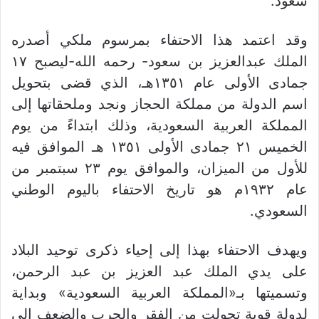
سعود.
وقد اعتمد هذا الاحتفاء بمرسوم ملكي أصدره
الملك عبدالعزيز بن سعود- رحمه الله-ليصبح ١٧
جمادى الأولى عام ١٣٥١هـ، الذي قضى بتحويل
اسم الدولة من مملكة الحجاز ونجد وملحقاتها إلى
المملكة العربية السعودية، وذلك ابتداءً من يوم
الخميس ٢١ جمادى الأولى ١٣٥١ هـ الموافق فيه
للأول من الميزان، والموافق يوم ٢٣ سبتمبر من
عام ١٩٣٢م هو تاريخ الاحتفاء باليوم الوطني
السعودي.
ويهدف الاحتفاء بهذا إلى إحياء ذكرى توحيد البلاد
على يدي الملك عبد العزيز بن عبد الرحمن،
وتسميتها بـ«المملكة العربية السعودية» وبداية
لدولة قوية تحولت من الفقر والحرب والضعف إلى