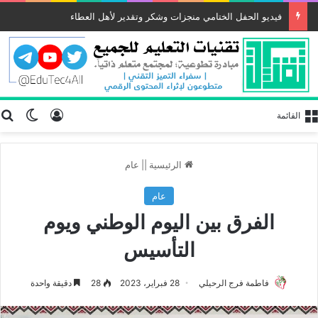
فيديو الحفل الختامي منجزات وشكر وتقدير لأهل العطاء
تسجيل الد
ب
الوضع
القائمة
الرئيسية
||
عام
عام
الفرق بين اليوم الوطني ويوم
التأسيس
فاطمة فرج الرحيلي
28 فبراير، 2023
28
دقيقة واحدة