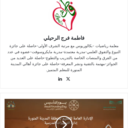
فاطمة فرج الرحيلي
معلمة رياضيات -بكالوريوس مع مرتبة الشرف الأولى-حاصلة على جائزة
النبوغ والتفوق العلمي-مدربة معتمدة-مدربة مايكروسوفت-عضوه في عدد
من الفرق والمنصات الخاصة بالتدريب والتطوع-حاصلة على العديد من
الجوائز-مهتمة بالتقنية ونشر المعرفة-حاصلة على جائزة أهالي المدينة
المنورة للمعلم المتميز.
‫X
لينكدإن
بمناسبة
يوم
التأسيس
مدارسنا
بين