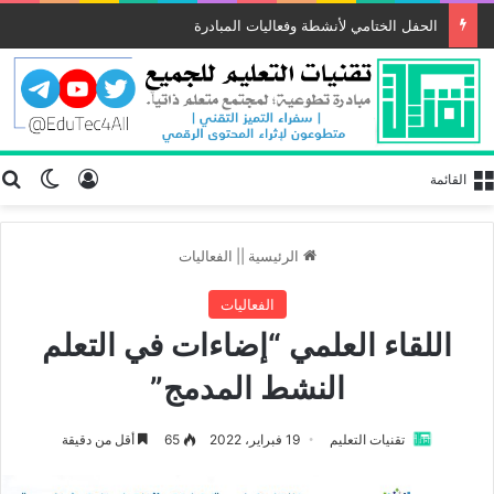
الحفل الختامي لأنشطة وفعاليات المبادرة
تسجيل الد
ب
الوضع
القائمة
الرئيسية
||
الفعاليات
الفعاليات
اللقاء العلمي “إضاءات في التعلم
النشط المدمج”
تقنيات التعليم
19 فبراير، 2022
65
أقل من دقيقة