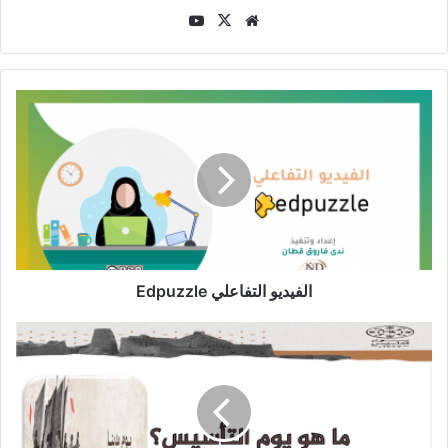
موقع
‫X
‫YouTube
الويب
الفيديو
التفاعلي
Edpuzzle
الفيديو التفاعلي Edpuzzle
يوم
التأسيس
22/
2
/
1727م