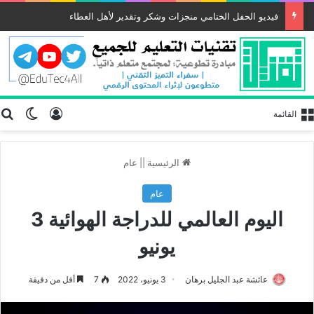
فيديو الحفل الختامي منجزات وشكر وتقدير لأهل العطاء
تسجيل الد
ب
الوضع
القائمة
الرئيسية
||
عام
عام
اليوم العالمي للدراجة الهوائية 3
يونيو
عائشة عبد الجليل برهان
3 يونيو، 2022
7
أقل من دقيقة