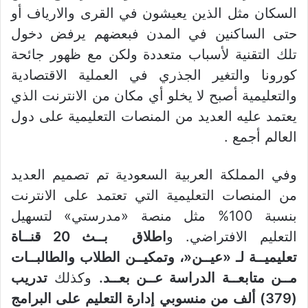
السكان مثل الذين يعيشون في القرى والارياف أو
حتى الساكنين في المدن فبعضهم يرفض دخول
تلك التقنية لأسباب متعددة ولكن مع ظهور جائحة
كورونا والتغير الجذري في العملية الاقتصادية
والتعليمية أصبح لا يخلو أي مكان من الانترنت الذي
يعتمد عليه العديد من المنصات التعليمية على دول
العالم أجمع .
وفي المملكة العربية السعودية تم تصميم العديد
من المنصات التعليمية التي تعتمد على الانترنت
بنسبة 100% مثل منصة «مدرستي» لتسهيل
التعليم الافتراضي. و
اطلاق بــث 20 قنــاة
تعليميــة لـ «عيــن«، وتمكيــن الطلاب والطالبــات
مــن متابعــة الدراسة عــن بعــد.
وكذلك
تدريب
(379) ألف من منسوبي إدارة التعليم على البرامج