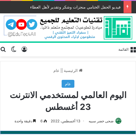
فيديو الحفل الختامي منجزات وشكر وتقدير لأهل العطاء
تسجيل الد
ب
الوضع
القائمة
الرئيسية
||
عام
عام
اليوم العالمي لمستخدمي الانترنت
23 أغسطس
ضحى خضر سبيه
13 أغسطس، 2022
6
دقيقة واحدة