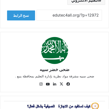
التعليم الالكتروني
نسخ الرابط
ضحى خضر سبيه
ضحى سبيه مشرفة مواد نظرية بإدارة التعليم بمحافظة ينبع .
‫X
فيسبوك
لينكدإن
‫YouTube
انستقرام
كيف
تستفيد