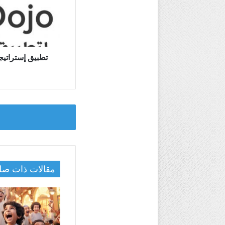
بإستخدام
ClassDojo
تطبيق إستراتيج
مقالات ذات صل