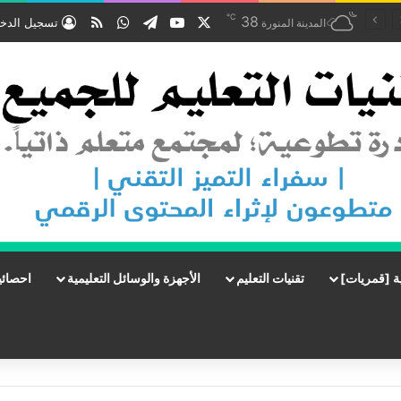
℃
‫X
‫YouTube
تيلقرام
واتساب
ملخص الموقع RSS
38
تسجيل الدخ
المدينة المنورة
ة [قمريات]
تقنيات التعليم
الأجهزة والوسائل التعليمية
احصائي