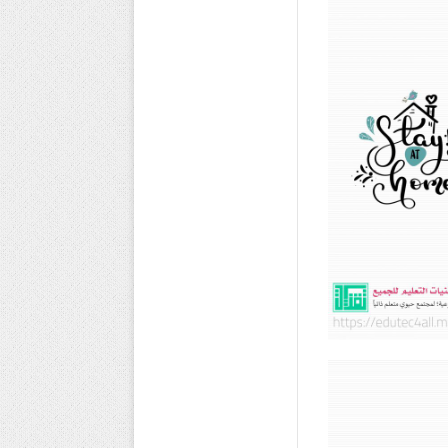
أعلى/
أسفل
لزيادة
أو
خفض
مستوى
الصوت.