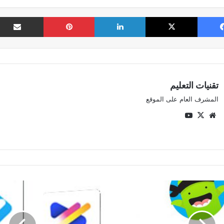
فيسبوك
‫X
لينكدإن
بينتيريست
تقنيات التعليم
المشرف العام على الموقع
موقع
‫X
‫YouTube
الويب
استراتيجية
فرز
المفاهيم
عبر