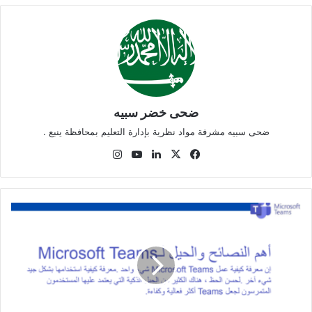
ضحى خضر سبيه
ضحى سبيه مشرفة مواد نظرية بإدارة التعليم بمحافظة ينبع .
‫X
فيسبوك
لينكدإن
‫YouTube
انستقرام
اكتشف
أسرار
التيميز
Microsoft
Teams