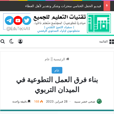
فيديو الحفل الختامي منجزات وشكر وتقدير لأهل العطاء
تسجيل الد
ب
الوضع
القائمة
الرئيسية
||
عام
عام
بناء فرق العمل التطوعية في
الميدان التربوي
ضحى خضر سبيه
28 فبراير، 2023
168
دقيقة واحدة