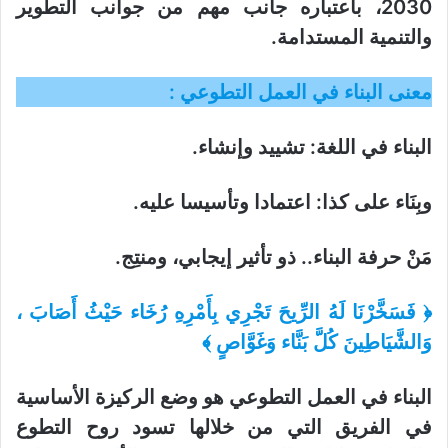
2030، باعتباره جانب مهم من جوانب التطوير
والتنمية المستدامة.
معنى البناء في العمل التطوعي :
البناء في اللغة: تشييد وإنشاء‏.
وبِنَاء على كذا: اعتمادا وتأسيسا عليه.
مَنْ حرفة البناء.. ذو تأثير إيجابي، ومنتِج.
﴿ فَسَخَّرْنَا لَهُ الرِّيحَ تَجْرِي بِأَمْرِهِ رُخَاء حَيْثُ أَصَابَ ،
وَالشَّيَاطِينَ كُلَّ بَنَّاء وَغَوَّاصٍ ﴾
البناء في العمل التطوعي هو وضع الركيزة الأساسية
في الفريق التي من خلالها تسود روح التطوع