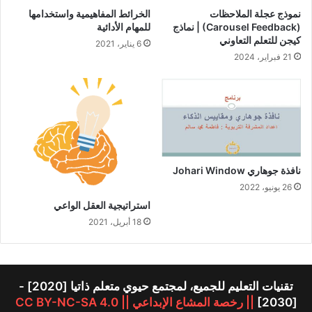
نموذج عجلة الملاحظات
الخرائط المفاهيمية واستخدامها
(Carousel Feedback) | نماذج
للمهام الأدائية
كيجن للتعلم التعاوني
6 يناير، 2021
21 فبراير، 2024
نافذة جوهاري Johari Window
26 يونيو، 2022
استراتيجية العقل الواعي
18 أبريل، 2021
تقنيات التعليم للجميع، لمجتمع حيوي متعلم ذاتيا [2020] -
[2030]
|| رخصة المشاع الإبداعي || CC BY-NC-SA 4.0