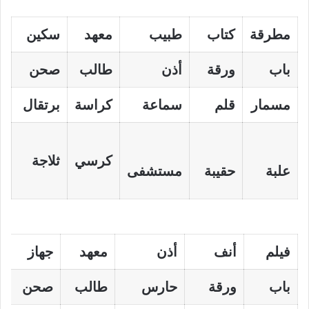
مطرقة
كتاب
طبيب
معهد
سكين
باب
ورقة
أذن
طالب
صحن
مسمار
قلم
سماعة
كراسة
برتقال
كرسي
ثلاجة
علبة
حقيبة
مستشفى
فيلم
أنف
أذن
معهد
جهاز
باب
ورقة
حارس
طالب
صحن