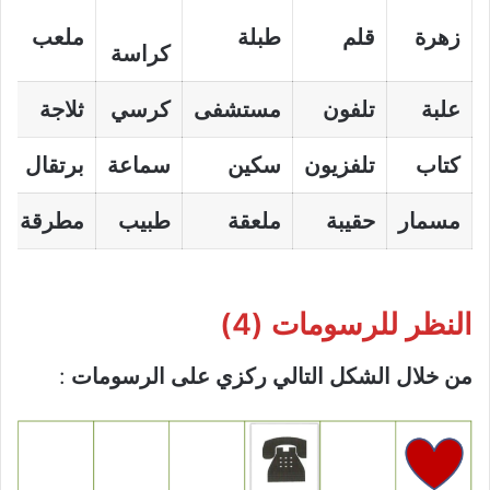
زهرة
قلم
طبلة
ملعب
كراسة
علبة
تلفون
مستشفى
كرسي
ثلاجة
كتاب
تلفزيون
سكين
سماعة
برتقال
مسمار
حقيبة
ملعقة
طبيب
مطرقة
النظر للرسومات
(4)
من خلال الشكل التالي ركزي على الرسومات
: