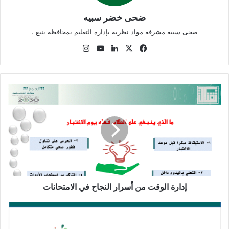
ضحى خضر سبيه
ضحى سبيه مشرفة مواد نظرية بإدارة التعليم بمحافظة ينبع .
‫X
فيسبوك
لينكدإن
‫YouTube
انستقرام
إدارة
الوقت
من
أسرار
النجاح
في
الامتحانات
إدارة الوقت من أسرار النجاح في الامتحانات
مهارة
المقارنة
والمقابلة