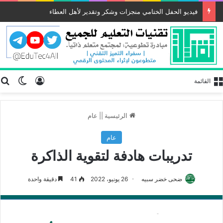
فيديو الحفل الختامي منجزات وشكر وتقدير لأهل العطاء
تسجيل الد
ب
الوضع
القائمة
الرئيسية
||
عام
عام
تدريبات هادفة لتقوية الذاكرة
ضحى خضر سبيه
26 يونيو، 2022
41
دقيقة واحدة