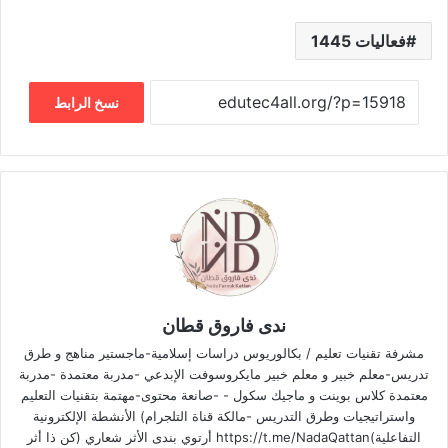
فعاليات 1445
نسخ الرابط
ندى فاروق قطان
مشرفة تقنيات تعليم / بكالوريوس دراسات إسلامية-ماجستير مناهج و طرق
تدريس-معلم خبير و معلم خبير مايكروسوفت الإبدعي -مدربة معتمدة -مدربة
معتمدة كلاس بوينت و ماجيك سكول - -صانعة محتوى-مهتمة بتقنيات التعليم
واستراتيجيات وطرق التدريس -مالكة قناة التلجرام) الأنشطة الإلكترونية
التفاعلية)https://t.me/NadaQattan أرتوي بندى الأثر شعاري (كن ذا أثر