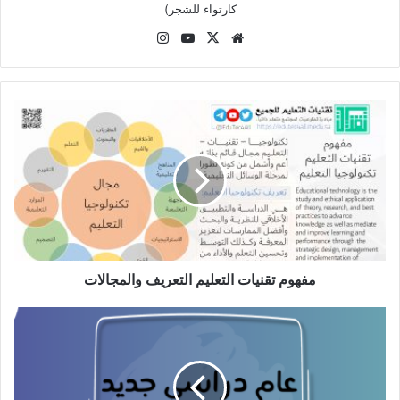
كارتواء للشجر)
موقع
‫X
‫YouTube
انستقرام
الويب
مفهوم
تقنيات
التعليم
التعريف
والمجالات
مفهوم تقنيات التعليم التعريف والمجالات
العودة
للدراسة:
عام
دراسي
جديد