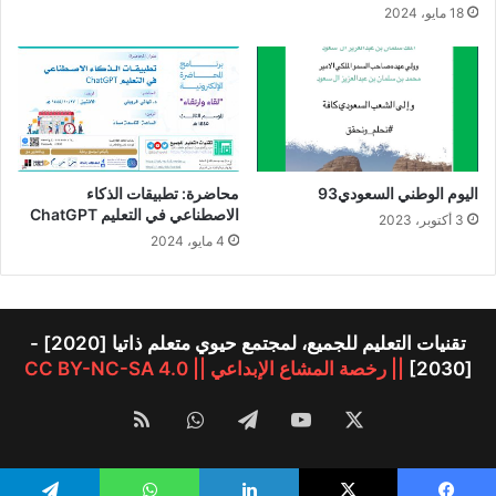
18 مايو، 2024
اليوم الوطني السعودي93
محاضرة: تطبيقات الذكاء
الاصطناعي في التعليم ChatGPT
3 أكتوبر، 2023
4 مايو، 2024
تقنيات التعليم للجميع، لمجتمع حيوي متعلم ذاتيا [2020] -
[2030]
|| رخصة المشاع الإبداعي || CC BY-NC-SA 4.0
‫X
‫YouTube
تيلقرام
واتساب
ملخص
الموقع