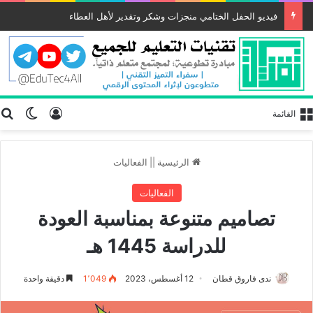
فيديو الحفل الختامي منجزات وشكر وتقدير لأهل العطاء
تسجيل الد
ب
الوضع
القائمة
الرئيسية
||
الفعاليات
الفعاليات
تصاميم متنوعة بمناسبة العودة
للدراسة 1445 هـ
ندى فاروق قطان
12 أغسطس، 2023
1٬049
دقيقة واحدة