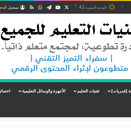
℃
‫X
‫YouTube
تيلقرام
واتساب
ملخص الموقع RSS
42
تسجيل الدخ
المدينة المنورة
ة [قمريات]
تقنيات التعليم
الأجهزة والوسائل التعليمية
احصائي