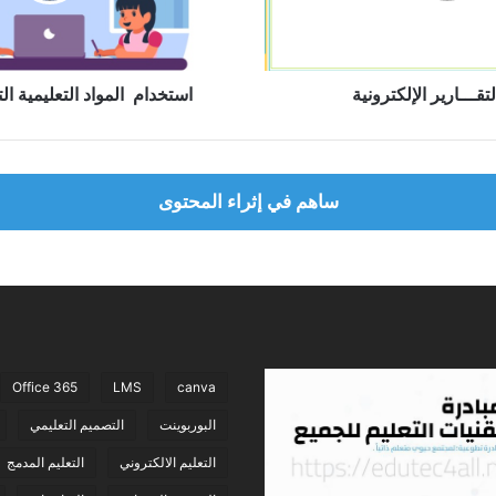
لتقـــارير الإلكترونية
استخدام المواد التعليمية ال
ساهم في إثراء المحتوى
Office 365
LMS
canva
البوربوينت
التصميم التعليمي
التعليم الالكتروني
التعليم المدمج