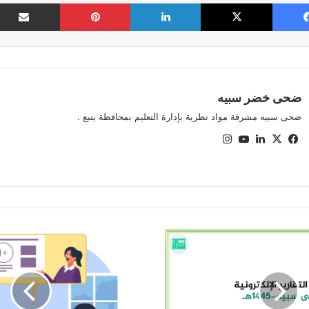
فيسبوك
‫X
لينكدإن
بينتيريست
ضحى خضر سبيه
ضحى سبيه مشرفة مواد نظرية بإدارة التعليم بمحافظة ينبع .
‫X
فيسبوك
لينكدإن
‫YouTube
انستقرام
استخدام
المواد
التعليمية
التقنية
للطلاب