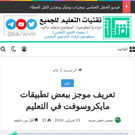
فيديو الحفل الختامي منجزات وشكر وتقدير لأهل العطاء
تسجيل الد
ب
الوضع
القائمة
الرئيسية
||
عام
عام
تعريف موجز ببعض تطبيقات
مايكروسوفت في التعليم
ضحى خضر سبيه
23 فبراير، 2024
22
أقل من دقيقة