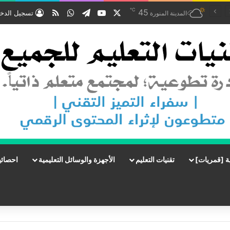
℃
‫X
‫YouTube
تيلقرام
واتساب
ملخص الموقع RSS
45
تسجيل الدخ
المدينة المنورة
ة [قمريات]
تقنيات التعليم
الأجهزة والوسائل التعليمية
احصائي