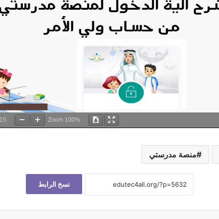
15
Zoom
100%
منصة مدرستي
نسخ الرابط
فيسبوك
‫X
لينكدإن
بينتيريست