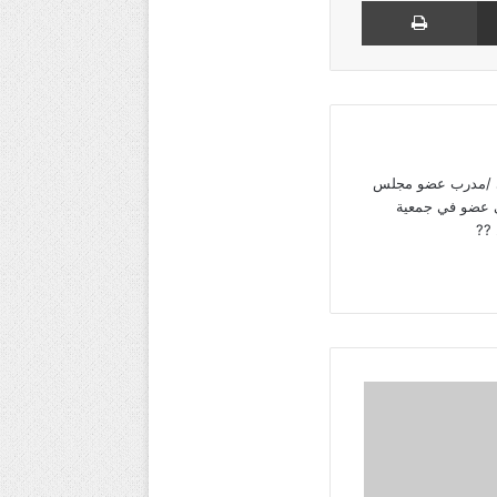
رة تميز تقني /مدرب عضو مجلس
ي عضو في جمعية