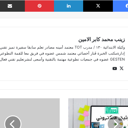
زينب محمد كابر الامين
وكيلة الابتدائية ١٣٠ / مدرب TOT معتمد أمينه مصادر تعلم سابقا سفي
إدارةمكتب الخبرة فَنار أخصائي معتمد شمس عضوه في فريق معا للقمة التطوع
GESTEN عضوه في جمعيات تطوعية مهتمة بالتقنية وأسعى لنشرتعليم تقني فعال ??
‫YouTube
‫X
توجيهات
عامة
للاستعداد
للإختبارات