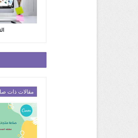
ال
مقالات ذات صل