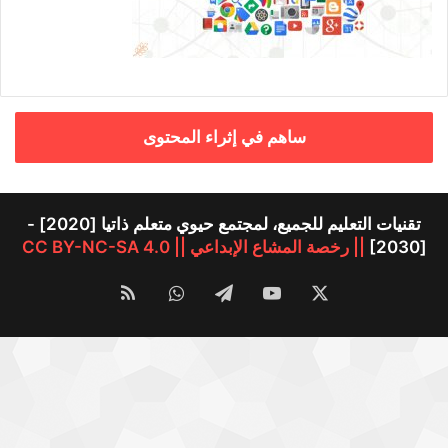
ساهم في إثراء المحتوى
تقنيات التعليم للجميع، لمجتمع حيوي متعلم ذاتيا [2020] -
[2030]
|| رخصة المشاع الإبداعي || CC BY-NC-SA 4.0
‫X
‫YouTube
تيلقرام
واتساب
ملخص
الموقع
RSS