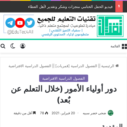
فيديو الحفل الختامي منجزات وشكر وتقدير لأهل العطاء
تسجيل الد
ب
الوضع
القائمة
الرئيسية
||
الفصول الدراسية [قمريات]
||
الفصول الدراسية الافتراضية
الفصول الدراسية الافتراضية
دور أولياء الأمور (خلال التعلم عن
بٌعد)
ضحى خضر سبيه
20 فبراير، 2021
78
أقل من دقيقة
المقدمة