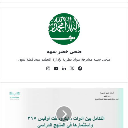
ضحى خضر سبيه
ضحى سبيه مشرفة مواد نظرية بإدارة التعليم بمحافظة ينبع .
‫X
فيسبوك
لينكدإن
‫YouTube
انستقرام
التكامل
بين
أدوات
مايكروسفت
أوفيس
365
واستثمارها