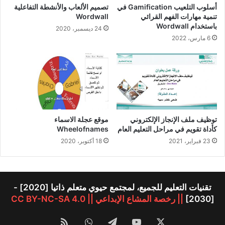
أسلوب التلعيب Gamification في
تصميم الألعاب والأنشطة التفاعلية
تنمية مهارات الفهم القرائي
Wordwall
باستخدام Wordwall
24 ديسمبر، 2020
6 مارس، 2022
توظيف ملف الإنجاز الإلكتروني
موقع عجلة الاسماء
كأداة تقويم في مراحل التعليم العام
Wheelofnames
23 فبراير، 2021
18 أكتوبر، 2020
تقنيات التعليم للجميع، لمجتمع حيوي متعلم ذاتيا [2020] -
[2030]
|| رخصة المشاع الإبداعي || CC BY-NC-SA 4.0
‫X
‫YouTube
تيلقرام
واتساب
ملخص