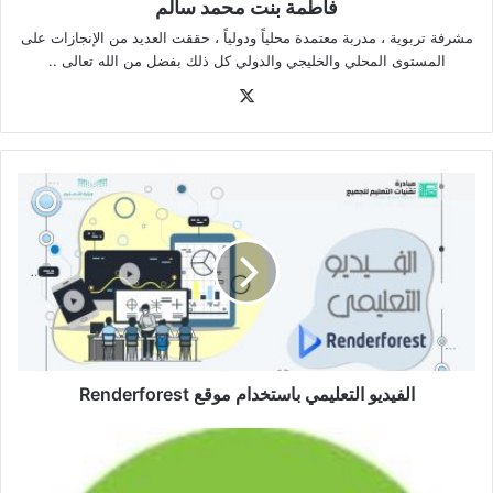
فاطمة بنت محمد سالم
مشرفة تربوية ، مدربة معتمدة محلياً ودولياً ، حققت العديد من الإنجازات على
المستوى المحلي والخليجي والدولي كل ذلك بفضل من الله تعالى ..
‫X
الفيديو
التعليمي
باستخدام
موقع
Renderforest
الفيديو التعليمي باستخدام موقع Renderforest
السبورة
السحابية
LiveBoard.online