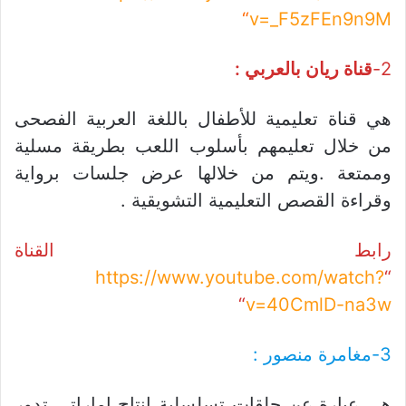
“
v=_F5zFEn9n9M
2-
قناة ريان بالعربي :
هي قناة تعليمية للأطفال باللغة العربية الفصحى
من خلال تعليمهم بأسلوب اللعب بطريقة مسلية
وممتعة .ويتم من خلالها عرض جلسات برواية
وقراءة القصص التعليمية التشويقية .
رابط القناة
https://www.youtube.com/watch?
“
“
v=40CmlD-na3w
3-مغامرة منصور :
هي عبارة عن حلقات تسلسلية إنتاج إماراتي تدور