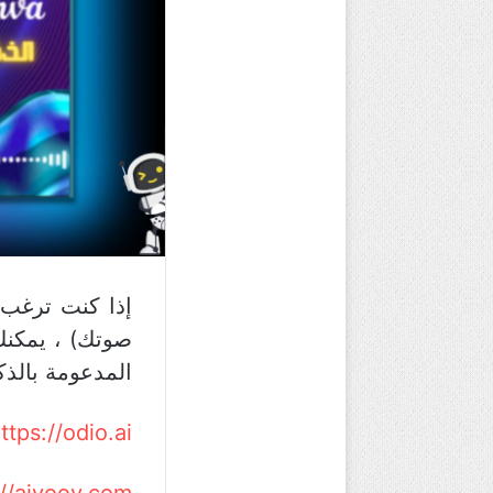
إذا كنت ترغب
صوتك) ، يمكنك
المدعومة بالذكاء ا
ttps://odio.ai/
://aivoov.com/