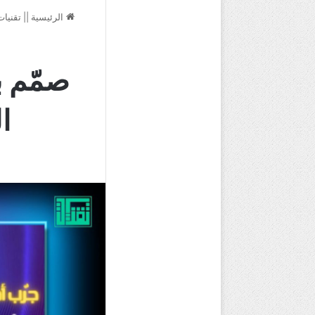
الرئيسية
||
تقنيات
صمّم ب
ا