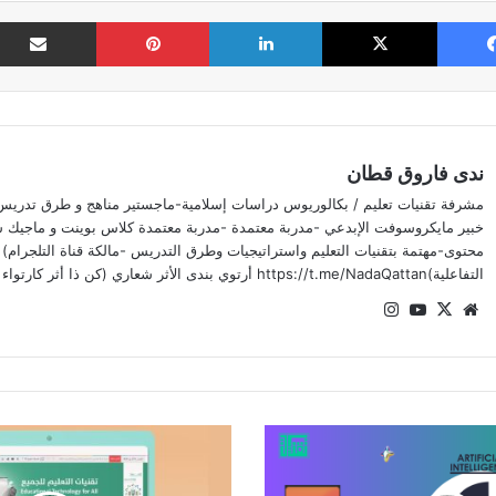
فيسبوك
‫X
لينكدإن
بينتيريست
ندى فاروق قطان
مشرفة تقنيات تعليم / بكالوريوس دراسات إسلامية-ماجستير مناهج و طرق تدريس-
خبير مايكروسوفت الإبدعي -مدربة معتمدة -مدربة معتمدة كلاس بوينت و ماجيك 
محتوى-مهتمة بتقنيات التعليم واستراتيجيات وطرق التدريس -مالكة قناة التلجرام) ا
التفاعلية)https://t.me/NadaQattan أرتوي بندى الأثر شعاري (كن ذا أثر كارتواء للشجر)
موقع
‫X
‫YouTube
انستقرام
الويب
أبرز
تصاميمك
بشكل