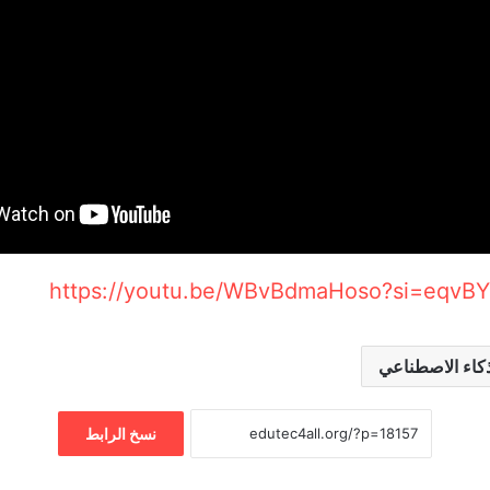
https://youtu.be/WBvBdmaHoso?si=eqvB
ذكاء الاصطناعي
نسخ الرابط