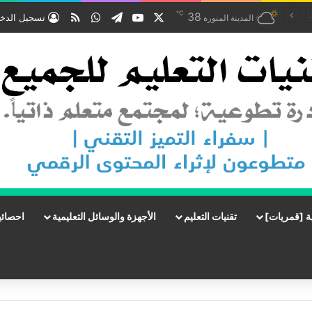
℃
‫X
‫YouTube
تيلقرام
واتساب
ملخص الموقع RSS
38
تسجيل الدخ
المدينة المنورة
ة [قمريات]
تقنيات التعليم
الأجهزة والوسائل التعليمية
احصائي