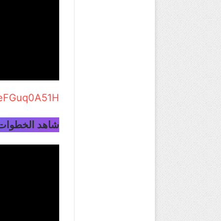
i6eFGuq0A51H
شاهد الخطوات 