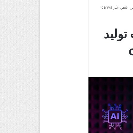
نص عبر canva
توليد