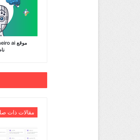
لتوليد
شخصيات
افتراضية
ناطقة
عبر
canva
ناط
مقالات ذات صل