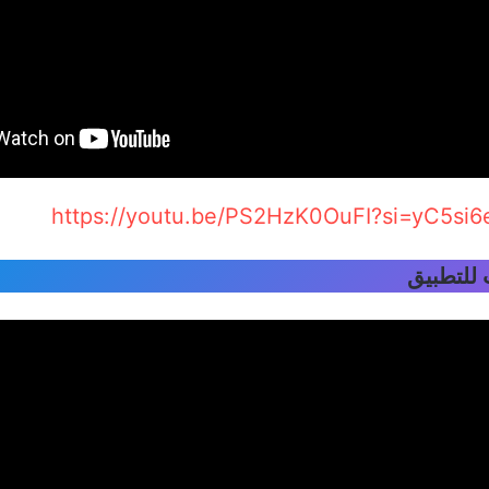
https://youtu.be/PS2HzK0OuFI?si=yC5s
للتطبيق