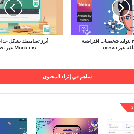
جذاب
من
خلال
Mockups
عبر
canva
موقع neiro ai لتوليد شخصيات افتراضية
أبرز تصاميمك بشكل جذا
قة عبر canva
Mockups عبر canva
ساهم في إثراء المحتوى
ة