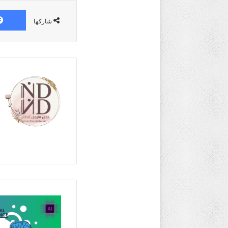
شاركها
موقع
neiro
ai