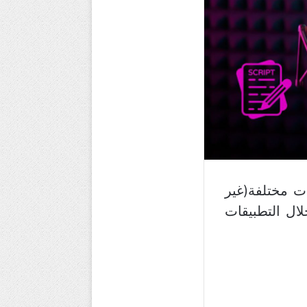
 مختلفة(غير
ال التطبيقات