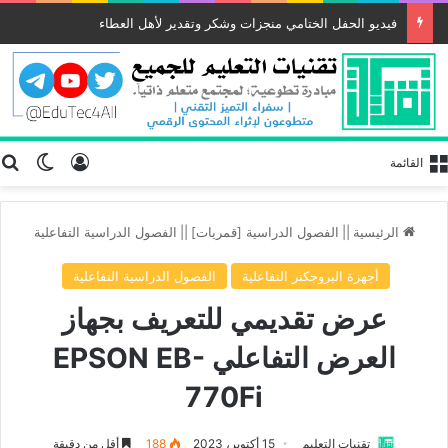
فيديو الحفل الختامي منجزات وشكر وتقدير لأهل العطاء
تسجيل الد
ب
الوضع
القائمة
الرئيسية
||
الفصول الدراسية [قمريات]
||
الفصول الدراسية التفاعلية
أجهزة البروجكتر التفاعلية
الفصول الدراسية التفاعلية
عرض تقديمي للتعريف بجهاز
العرض التفاعلي EPSON EB-
770Fi
تقنيات التعليم
15 أكتوبر، 2023
188
أقل من دقيقة