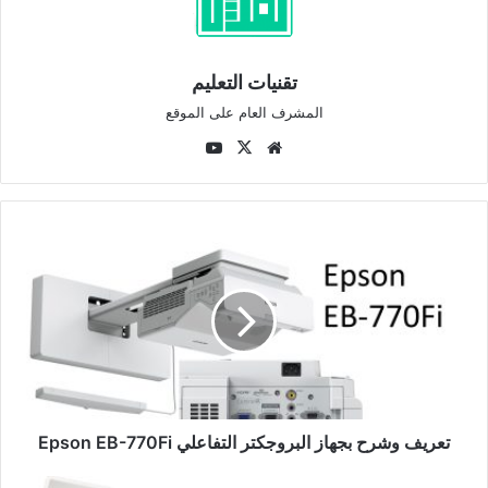
تقنيات التعليم
المشرف العام على الموقع
موقع
‫X
‫YouTube
الويب
تعريف
وشرح
بجهاز
البروجكتر
التفاعلي
Epson
EB-
770Fi
تعريف وشرح بجهاز البروجكتر التفاعلي Epson EB-770Fi
التعريف