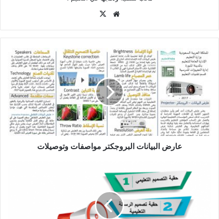
موقع
‫X
الويب
عارض
البيانات
البروجكتر
مواصفات
وتوصيلات
عارض البيانات البروجكتر مواصفات وتوصيلات
تأثير
التقنية
والنظرية
في
التصميم
التعليمي