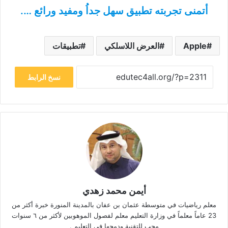
أتمنى تجربته تطبيق سهل جداُ ومفيد ورائع ….
Apple
العرض اللاسلكي
تطبيقات
نسخ الرابط
أيمن محمد زهدي
معلم رياضيات في متوسطة عثمان بن عفان بالمدينة المنورة خبرة أكثر من
23 عاماً معلماً في وزارة التعليم معلم لفصول الموهوبين لأكثر من ٦ سنوات
محب للتقنية ودمجها في التعليم .