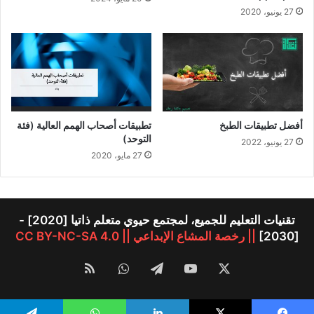
27 يونيو، 2020
أفضل تطبيقات الطبخ
تطبيقات أصحاب الهمم العالية (فئة
التوحد)
27 يونيو، 2022
27 مايو، 2020
تقنيات التعليم للجميع، لمجتمع حيوي متعلم ذاتيا [2020] -
[2030]
|| رخصة المشاع الإبداعي || CC BY-NC-SA 4.0
‫X
‫YouTube
تيلقرام
واتساب
ملخص
الموقع