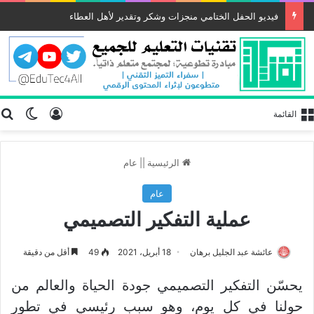
فيديو الحفل الختامي منجزات وشكر وتقدير لأهل العطاء
تسجيل الد
ب
الوضع
القائمة
الرئيسية
||
عام
عام
عملية التفكير التصميمي
عائشة عبد الجليل برهان
18 أبريل، 2021
49
أقل من دقيقة
يحسّن التفكير التصميمي جودة الحياة والعالم من
حولنا في كل يوم، وهو سبب رئيسي في تطور