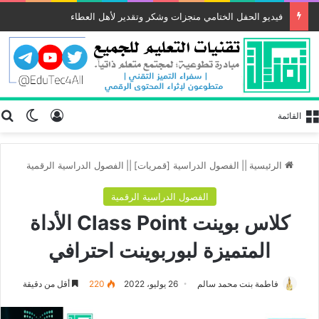
فيديو الحفل الختامي منجزات وشكر وتقدير لأهل العطاء
تسجيل الد
ب
الوضع
القائمة
الرئيسية
||
الفصول الدراسية [قمريات]
||
الفصول الدراسية الرقمية
الفصول الدراسية الرقمية
كلاس بوينت Class Point الأداة
المتميزة لبوربوينت احترافي
فاطمة بنت محمد سالم
26 يوليو، 2022
220
أقل من دقيقة