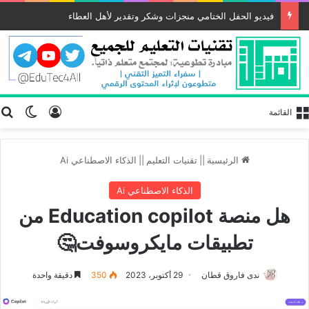
فيديو الحفل الختامي منجزات وشكر وتقدير لأهل العطاء
تسجيل الد
ب
الوضع
القائمة
الرئيسية
||
تقنيات التعليم
||
الذكاء الاصطناعي Ai
الذكاء الاصطناعي Ai
هل منصة Education copilot من
تطبيقات مايكروسوفت🤔
ندى فاروق قطان
29 أكتوبر، 2023
350
دقيقة واحدة