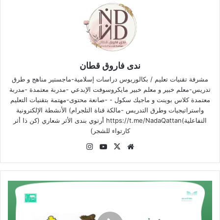
ندى فاروق قطان
مشرفة تقنيات تعليم / بكالوريوس دراسات إسلامية-ماجستير مناهج و طرق
تدريس-معلم خبير و معلم خبير مايكروسوفت الإبدعي -مدربة معتمدة -مدربة
معتمدة كلاس بوينت و ماجيك سكول - -صانعة محتوى-مهتمة بتقنيات التعليم
واستراتيجيات وطرق التدريس -مالكة قناة التلجرام) الأنشطة الإلكترونية
التفاعلية)https://t.me/NadaQattan أرتوي بندى الأثر شعاري (كن ذا أثر
كارتواء للشجر)
موقع
‫X
‫YouTube
انستقرام
الويب
نموذج
اختر
بطاقة
(Fan