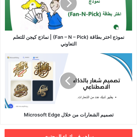
–
N
–
Pick)
|
نماذج
نموذج اختر بطاقة (Fan – N – Pick) | نماذج كيجن للتعلم
كيجن
التعاوني
للتعلم
التعاوني
تصميم
الشعارات
من
خلال
Microsoft
Edge
تصميم الشعارات من خلال Microsoft Edge
ساهم في إثراء المحتوى