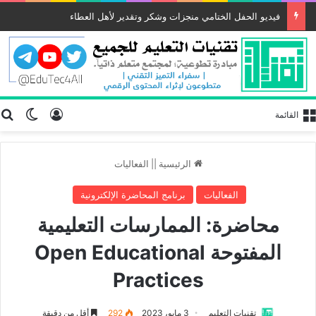
فيديو الحفل الختامي منجزات وشكر وتقدير لأهل العطاء
تسجيل الد
ب
الوضع
القائمة
الرئيسية
||
الفعاليات
الفعاليات
برنامج المحاضرة الإلكترونية
محاضرة: الممارسات التعليمية
المفتوحة Open Educational
Practices
تقنيات التعليم
3 مايو، 2023
292
أقل من دقيقة