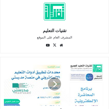
تقنيات التعليم
المشرف العام على الموقع
موقع
‫X
‫YouTube
الويب
محاضرة:
محددات
تطبيق
أدوات
التعليم
الإلكتروني
في
منصة
مدرستي