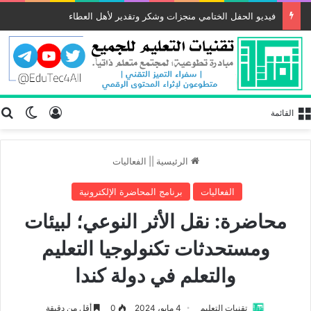
فيديو الحفل الختامي منجزات وشكر وتقدير لأهل العطاء
تسجيل الد
ب
الوضع
القائمة
الرئيسية
||
الفعاليات
الفعاليات
برنامج المحاضرة الإلكترونية
محاضرة: نقل الأثر النوعي؛ لبيئات
ومستحدثات تكنولوجيا التعليم
والتعلم في دولة كندا
تقنيات التعليم
4 مايو، 2024
0
أقل من دقيقة