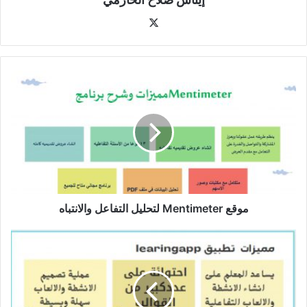
‫X
موقع
Mentimeter
لتحليل
التفاعل
والانتباه
موقع Mentimeter لتحليل التفاعل والانتباه
موقع
Learingapp
لتصميم
الأنشطة
التفاعلية