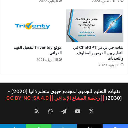
17 أغسطس، 2023
9 يناير، 2022
شات جي بي تي ChatGPT في
موقع Triventey لتفعيل الفهم
التعليم بين الفرص والمخاوف
القرائي
والتحديات
15 أبريل، 2021
11 يونيو، 2023
تقنيات التعليم للجميع، لمجتمع حيوي متعلم ذاتيا [2020] -
[2030]
|| رخصة المشاع الإبداعي || CC BY-NC-SA 4.0
‫X
‫YouTube
تيلقرام
واتساب
ملخص
الموقع