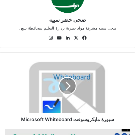
ضحى خضر سبيه
ضحى سبيه مشرفة مواد نظرية بإدارة التعليم بمحافظة ينبع .
‫X
فيسبوك
لينكدإن
‫YouTube
انستقرام
سبورة
مايكروسوفت
Microsoft
Whiteboard
سبورة مايكروسوفت Microsoft Whiteboard
الصحة