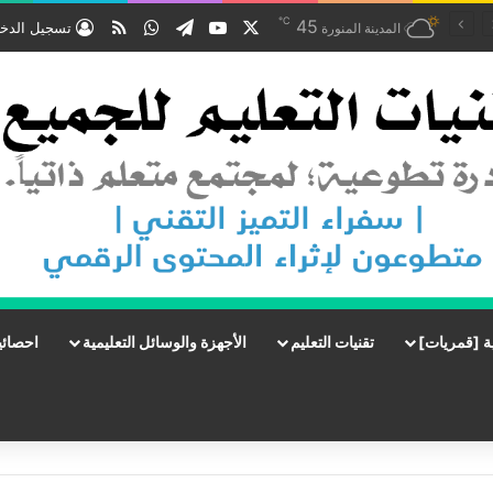
℃
‫X
‫YouTube
تيلقرام
واتساب
ملخص الموقع RSS
45
تسجيل الدخ
المدينة المنورة
ة [قمريات]
تقنيات التعليم
الأجهزة والوسائل التعليمية
احصائي