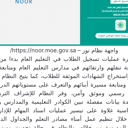
واجهة نظام نور – https://noor.moe.gov.sa/
ارة عمليات تسجيل الطلاب في التعليم العام بدءا م
ة تنقلهم وارتقائهم في مدارس التعليم العام ومتابع
 واستخراج الشهادات الموثقة للطلاب، كما يتيح النظام ا
ع ومتابعة مسيرة أبنائهم والتعرف على مستوياتهم الد
رسمي وموثق وآمن، وفر النظام للإشراف التربو
ة بيانات مفصلة تبين الكوادر التعليمية والمدارس و
سية علاوة على تيسير عمليات اسناد المهام للإد
لال تنظيم عمل أمناء مصادر التعلم والجداول الدر
 المدرسة من خلاله، والنظام في حالة تحديث مست