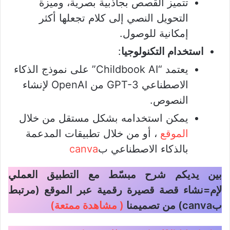
تتميز القصص بجاذبية بصرية، وميزة
التحويل النصي إلى كلام تجعلها أكثر
إمكانية للوصول.
استخدام التكنولوجيا
:
يعتمد “Childbook AI” على نموذج الذكاء
الاصطناعي GPT-3 من OpenAI لإنشاء
النصوص.
يمكن استخدامه بشكل مستقل من خلال
الموقع
، أو من خلال تطبيقات المدعمة
بالذكاء الاصطناعي ب
canva
بين يديكم شرح مبسّط مع التطبيق العملي
لإم=نشاء قصة قصيرة رقمية عبر الموقع (مرتبط
بcanva) من تصميمنا
( مشاهدة ممتعة)