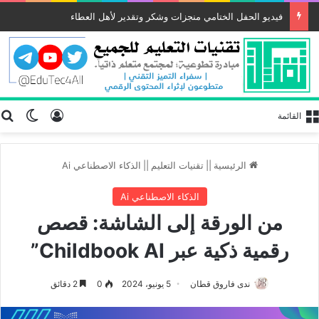
فيديو الحفل الختامي منجزات وشكر وتقدير لأهل العطاء
تسجيل الد
ب
الوضع
القائمة
الرئيسية
||
تقنيات التعليم
||
الذكاء الاصطناعي Ai
الذكاء الاصطناعي Ai
من الورقة إلى الشاشة: قصص
رقمية ذكية عبر Childbook AI”
ندى فاروق قطان
5 يونيو، 2024
0
2 دقائق