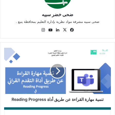
ضحى خضر سبيه
ضحى سبيه مشرفة مواد نظرية بإدارة التعليم بمحافظة ينبع .
‫X
فيسبوك
لينكدإن
‫YouTube
انستقرام
تنمية
مهارة
القراءة
عن
طريق
أداة
Reading
Progress
تنمية مهارة القراءة عن طريق أداة Reading Progress
مهارات
مهمة