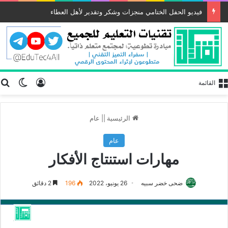
فيديو الحفل الختامي منجزات وشكر وتقدير لأهل العطاء
تسجيل الد
ب
الوضع
القائمة
الرئيسية
||
عام
عام
مهارات استنتاج الأفكار
ضحى خضر سبيه
26 يونيو، 2022
196
2 دقائق