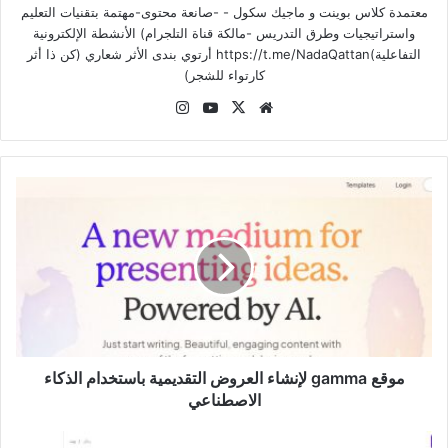
معتمدة كلاس بوينت و ماجيك سكول - -صانعة محتوى-مهتمة بتقنيات التعليم
واستراتيجيات وطرق التدريس -مالكة قناة التلجرام) الأنشطة الإلكترونية
التفاعلية)https://t.me/NadaQattan أرتوي بندى الأثر شعاري (كن ذا أثر
كارتواء للشجر)
موقع
‫X
‫YouTube
انستقرام
الويب
موقع
gamma
لإنشاء
العروض
التقديمية
باستخدام
الذكاء
الاصطناعي
موقع gamma لإنشاء العروض التقديمية باستخدام الذكاء
الاصطناعي
موقع