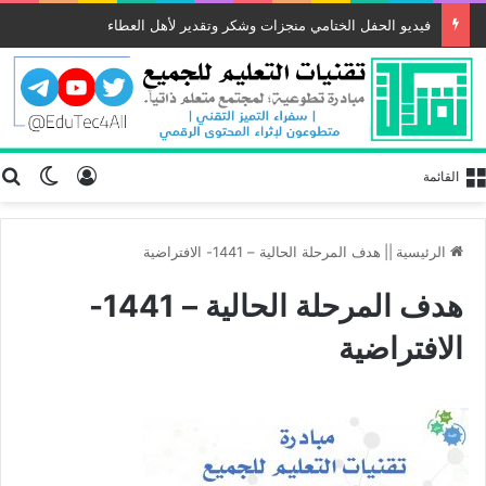
فيديو الحفل الختامي منجزات وشكر وتقدير لأهل العطاء
تسجيل الد
ب
الوضع
القائمة
الرئيسية
||
هدف المرحلة الحالية – 1441- الافتراضية
هدف المرحلة الحالية – 1441-
الافتراضية