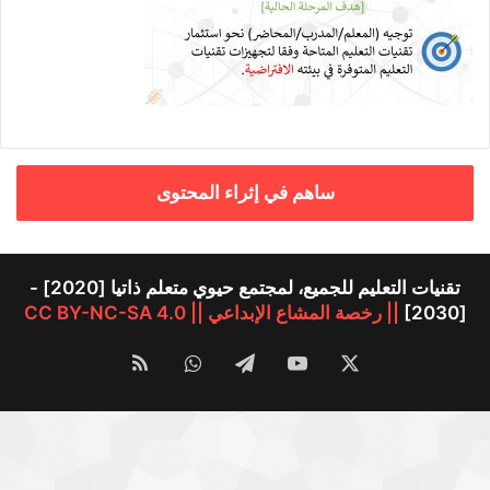
ساهم في إثراء المحتوى
تقنيات التعليم للجميع، لمجتمع حيوي متعلم ذاتيا [2020] -
[2030]
|| رخصة المشاع الإبداعي || CC BY-NC-SA 4.0
‫X
‫YouTube
تيلقرام
واتساب
ملخص
الموقع
RSS