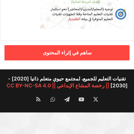
ساهم في إثراء المحتوى
تقنيات التعليم للجميع، لمجتمع حيوي متعلم ذاتيا [2020] -
[2030]
|| رخصة المشاع الإبداعي || CC BY-NC-SA 4.0
‫X
‫YouTube
تيلقرام
واتساب
ملخص
الموقع
RSS