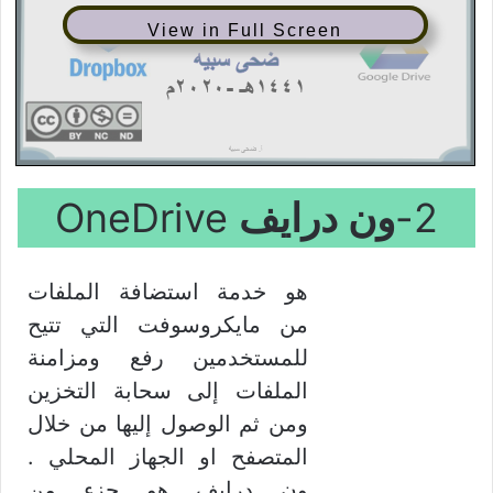
View in Full Screen
2-
ون درايف
OneDrive
هو خدمة استضافة الملفات
من مايكروسوفت التي تتيح
للمستخدمين رفع ومزامنة
الملفات إلى سحابة التخزين
ومن ثم الوصول إليها من خلال
المتصفح او الجهاز المحلي .
ون درايف هو جزء من