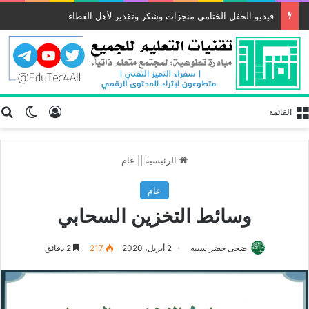
فيديو الحفل الختامي منجزات وشكر وتقدير لأهل العطاء
تسجيل الد
ب
الوضع
القائمة
الرئيسية
||
عام
عام
وسائط التخزين السحابي
ضحى خضر سبيه
2 أبريل، 2020
217
2 دقائق