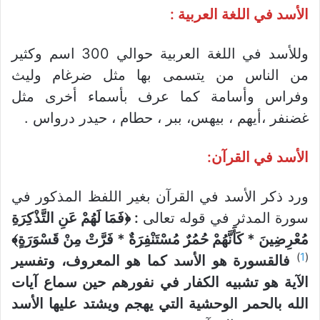
الأسد في اللغة العربية :
وللأسد في اللغة العربية حوالي 300 اسم وكثير
من الناس من يتسمى بها مثل ضرغام وليث
وفراس وأسامة كما عرف بأسماء أخرى مثل
غضنفر ،أيهم ، بيهس، ببر ، حطام ، حيدر درواس .
الأسد في القرآن:
ورد ذكر الأسد في القرآن بغير اللفظ المذكور في
سورة المدثر في قوله تعالى
: ﴿فَمَا لَهُمْ عَنِ التَّذْكِرَةِ
مُعْرِضِينَ * كَأَنَّهُمْ حُمُرٌ مُسْتَنْفِرَةٌ * فَرَّتْ مِنْ قَسْوَرَةٍ﴾
)
1
(
فالقسورة هو الأسد كما هو المعروف، وتفسير
الآية هو تشبيه الكفار في نفورهم حين سماع آيات
الله بالحمر الوحشية التي يهجم ويشتد عليها الأسد