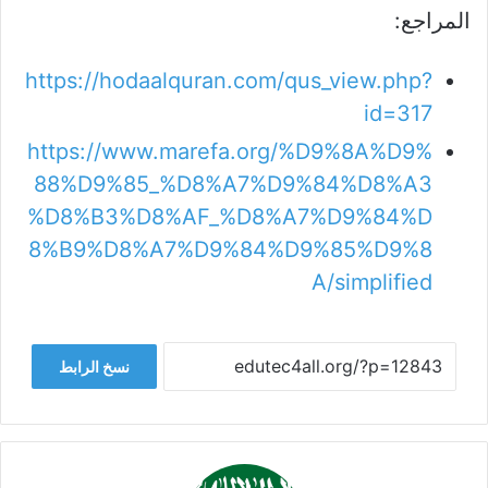
المراجع:
https://hodaalquran.com/qus_view.php?
id=317
https://www.marefa.org/%D9%8A%D9%
88%D9%85_%D8%A7%D9%84%D8%A3
%D8%B3%D8%AF_%D8%A7%D9%84%D
8%B9%D8%A7%D9%84%D9%85%D9%8
A/simplified
نسخ الرابط