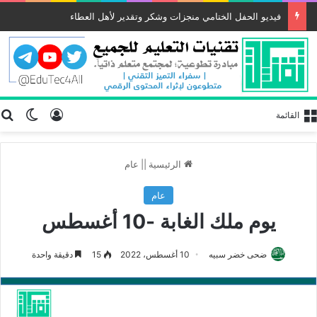
فيديو الحفل الختامي منجزات وشكر وتقدير لأهل العطاء
تسجيل الد
ب
الوضع
القائمة
الرئيسية
||
عام
عام
يوم ملك الغابة -10 أغسطس
ضحى خضر سبيه
10 أغسطس، 2022
15
دقيقة واحدة