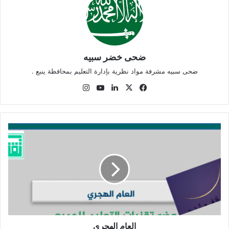
ضحى خضر سبيه
ضحى سبيه مشرفة مواد نظرية بإدارة التعليم بمحافظة ينبع .
‫X
فيسبوك
لينكدإن
‫YouTube
انستقرام
العام
الهجري
العام الهجري