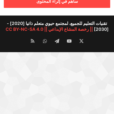
ساهم في إثراء المحتوى
تقنيات التعليم للجميع، لمجتمع حيوي متعلم ذاتيا [2020] -
[2030]
|| رخصة المشاع الإبداعي || CC BY-NC-SA 4.0
‫X
‫YouTube
تيلقرام
واتساب
ملخص
الموقع
RSS